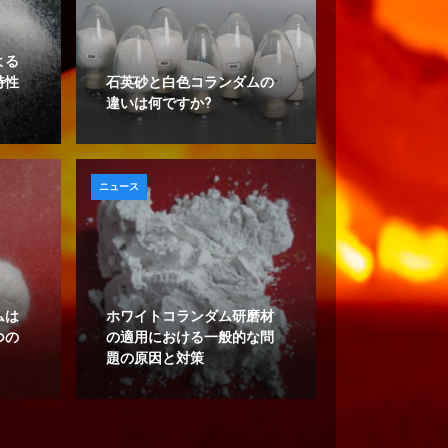
よる
特性
石英砂と白色コランダムの
違いは何ですか?
ニュース
ムは
ホワイトコランダム研磨材
つの
の適用における一般的な問
題の原因と対策