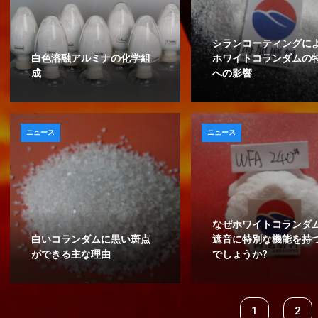
シランコーティングに
白色溶融アルミナの化学組
ホワイトコランダムの
成
への影響
ニュース
ニュース
なぜホワイトコランダ
白いコランダムに黒い斑点
遮音に特別な機能を持
ができる主な理由
でしょうか?
1
2