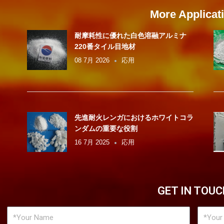
More Applicat
耐摩耗性に優れた白色溶融アルミナ
220番​​タイル目地材
08 7月 2026
応用
先進耐火レンガにおけるホワイトコラ
ンダムの重要な役割
16 7月 2025
応用
GET IN TOUC