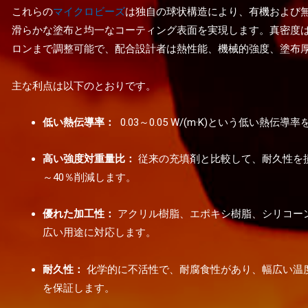
これらの
マイクロビーズ
は独自の球状構造により、有機および
滑らかな塗布と均一なコーティング表面を実現します。真密度は0.12～
ロンまで調整可能で、配合設計者は熱性能、機械的強度、塗布
主な利点は以下のとおりです。
低い熱伝導率：
0.03～0.05 W/(m·K)という低い
高い強度対重量比：
従来の充填剤と比較して、耐久性を損
～40％削減します。
優れた加工性：
アクリル樹脂、エポキシ樹脂、シリコー
広い用途に対応します。
耐久性：
化学的に不活性で、耐腐食性があり、幅広い温
を保証します。