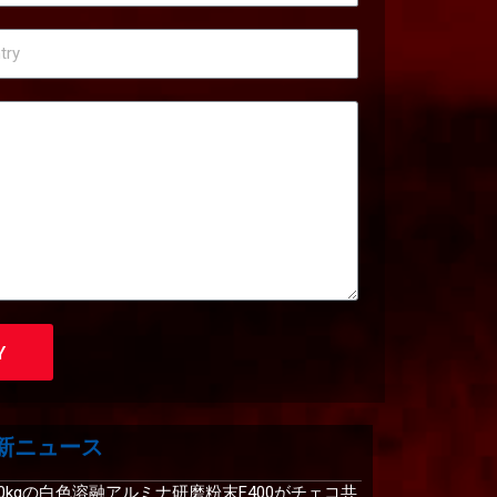
Y
新ニュース
00kgの白色溶融アルミナ研磨粉末F400がチェコ共