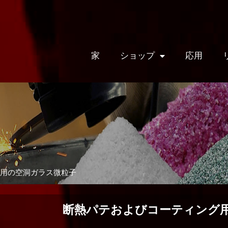
家
ショップ
応用
グ用の空洞ガラス微粒子
断熱パテおよびコーティング