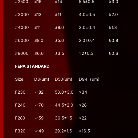
#2500
≤16
≤14
5.5±0.5
≥3.0
#3000
≤13
≤11
4.0±0.5
≥2.0
#4000
≤11
≤8.0
3.0±0.4
≥1.8
#6000
≤8.0
≤5.0
2.0±0.4
≥0.8
#8000
≤6.0
≤3.5
1.2±0.3
≥0.6
FEPA STANDARD
Size
D3(um)
D50(um)
D94（um)
F230
＜82
53.0±3.0
>34
F240
＜70
44.5±2.0
>28
F280
＜59
36.5±1.5
>22
F320
＜49
29.2±1.5
>16.5