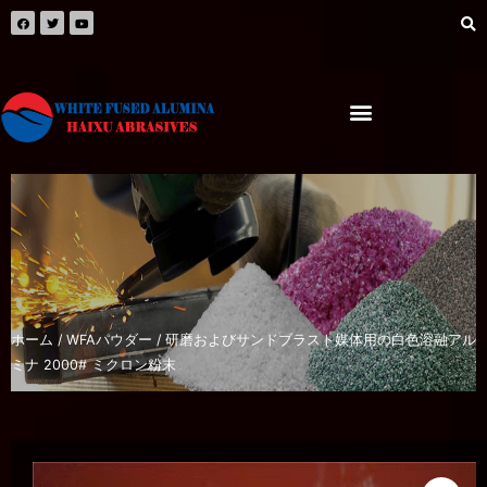
ホーム
/
WFAパウダー
/ 研磨およびサンドブラスト媒体用の白色溶融アル
ミナ 2000# ミクロン粉末