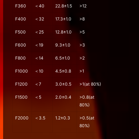
F360
＜40
22.8±1.5
>12
F400
＜32
17.3±1.0
>8
F500
＜25
12.8±1.0
>5
F600
＜19
9.3±1.0
>3
F800
＜14
6.5±1.0
>2
F1000
＜10
4.5±0.8
>1
F1200
＜7
3.0±0.5
>1(at 80%)
F1500
＜5
2.0±0.4
>0.8(at
80%)
F2000
＜3.5
1.2±0.3
>0.5(at
80%)