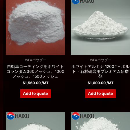
WFAパウダー
WFAパウダー
自動車コーティング用ホワイト
ホワイトアルミナ 1200# – ボル
コランダム360メッシュ、1000
ト・石材研磨用プレミアム研磨
メッシュ、1500メッシュ
剤
$
1,560.00
/MT
$
1,600.00
/MT
Add to quote
Add to quote