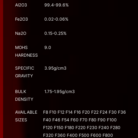
Al2O3
99.4-99.6%
Fe2O3
0.02-0.06%
Na2O
0.15-0.25%
MOHS
9.0
HARDNESS
SPECIFIC
3.95g/cm3
GRAVITY
BULK
1.75-1.95g/cm3
DENSITY
AVAILABLE
F8 F10 F12 F14 F16 F20 F22 F24 F30 F36
SIZES
F40 F46 F54 F60 F70 F80 F90 F100
F120 F150 F180 F220 F230 F240 F280
F320 F360 F400 F500 F600 F800