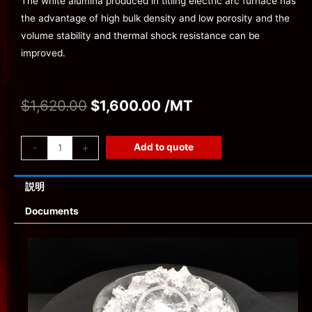
The white alumina produced in titling electric arc furnace has
the advantage of high bulk density and low porosity and the
volume stability and thermal shock resistance can be
improved.
$
1,620.00
$
1,600.00
/MT
Add to quote
-
+
説明
Documents
動
画
プ
レ