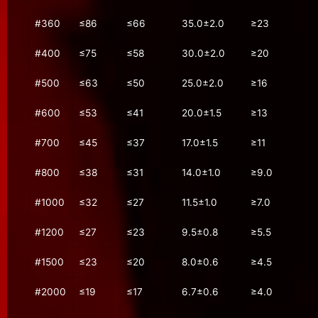
#360
≤86
≤66
35.0±2.0
≥23
#400
≤75
≤58
30.0±2.0
≥20
#500
≤63
≤50
25.0±2.0
≥16
#600
≤53
≤41
20.0±1.5
≥13
#700
≤45
≤37
17.0±1.5
≥11
#800
≤38
≤31
14.0±1.0
≥9.0
#1000
≤32
≤27
11.5±1.0
≥7.0
#1200
≤27
≤23
9.5±0.8
≥5.5
#1500
≤23
≤20
8.0±0.6
≥4.5
#2000
≤19
≤17
6.7±0.6
≥4.0