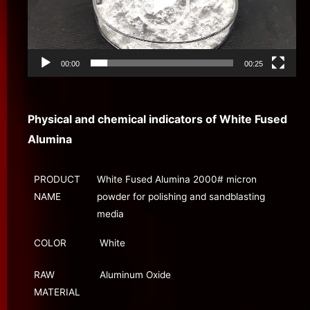
ー
ヤ
ー
00:00
00:25
Physical and chemical indicators of White Fused
Alumina
PRODUCT
White Fused Alumina 2000# micron
NAME
powder for polishing and sandblasting
media
COLOR
White
RAW
Aluminum Oxide
MATERIAL