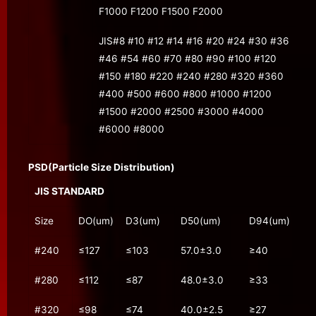
F1000 F1200 F1500 F2000
JIS#8 #10 #12 #14 #16 #20 #24 #30 #36
#46 #54 #60 #70 #80 #90 #100 #120
#150 #180 #220 #240 #280 #320 #360
#400 #500 #600 #800 #1000 #1200
#1500 #2000 #2500 #3000 #4000
#6000 #8000
PSD(Particle Size Distribution)
JIS STANDARD
Size
DO(um)
D3(um)
D50(um)
D94(um)
#240
≤127
≤103
57.0±3.0
≥40
#280
≤112
≤87
48.0±3.0
≥33
#320
≤98
≤74
40.0±2.5
≥27