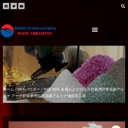
ホーム
/
WFAパウダー
/ 中国 WFA 金属およびガラス研磨用白色溶融アル
ミナ アーク炉研磨用白色溶融アルミナ微粉末工場