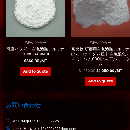
WFAパウダー
WFAパウダー
研磨パウダー 白色溶融アルミナ
耐火物 研磨用白色溶融アルミナ
30μm WA-#400
粉末 コランダム粉末 白色酸化ア
ルミニウム600粉末 アルミニウ
$
860.00
/MT
ム
$
1,260.00
$
1,250.00
/MT
Add to quote
Add to quote
お問い合わせ
WhatsApp:+86 18039337725
メールアドレス：3343204097@qq.com