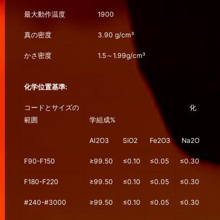
最大動作温度
1900
真の密度
3.90 g/cm³
かさ密度
1.5～1.99g/cm³
化学位置基準:
コードとサイズの
化
範囲
学組成%
AI2O3
SiO2
Fe2O3
Na2O
F90-F150
≥99.50
≤0.10
≤0.05
≤0.30
F180-F220
≥99.50
≤0.10
≤0.05
≤0.30
#240-#3000
≥99.50
≤0.10
≤0.05
≤0.30