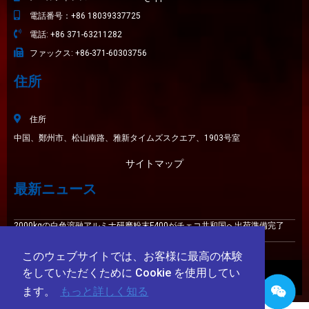
電話番号：+86 18039337725
電話: +86 371-63211282
ファックス: +86-371-60303756
住所
住所
中国、鄭州市、松山南路、雅新タイムズスクエア、1903号室
サイトマップ
最新ニュース
2000kgの白色溶融アルミナ研磨粉末F400がチェコ共和国へ出荷準備完了
耐摩耗性に優れた白色溶融アルミナ220番​​タイル目地材
このウェブサイトでは、お客様に最高の体験
をしていただくために Cookie を使用してい
© 2009-2025 鄭州海旭研磨材有限公司 著作権
ます。
もっと詳しく知る